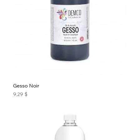
Gesso Noir
Prix
9,29 $