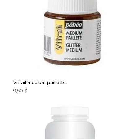
Vitrail medium paillette
Prix
9,50 $