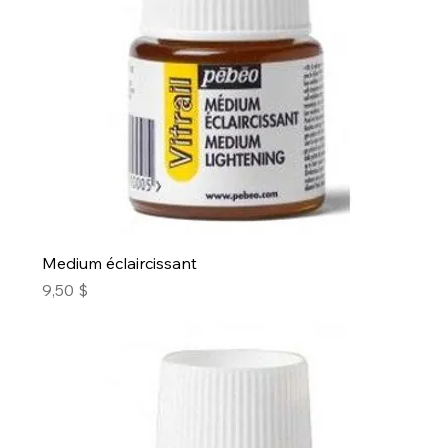
Medium éclaircissant
Prix
9,50 $