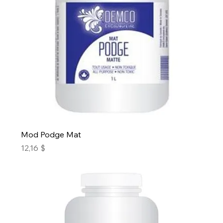
Mod Podge Mat
Prix
12,16 $