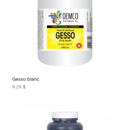
Gesso blanc
Prix
9,29 $