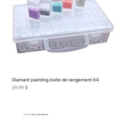
Diamant painting boite de rangement 64
Prix
29,99 $
© 2025 - L'ABC DE L'ART HARRICANA