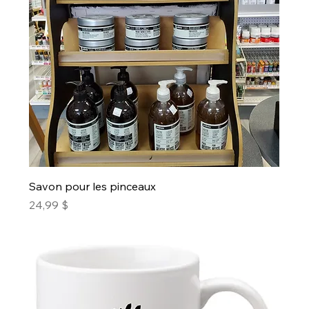
Savon pour les pinceaux
Prix
24,99 $