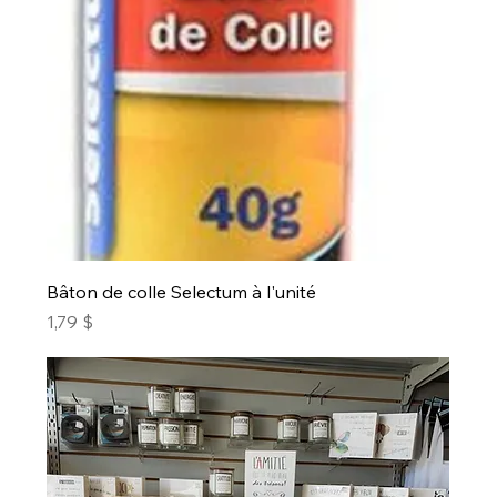
Bâton de colle Selectum à l'unité
Prix
1,79 $