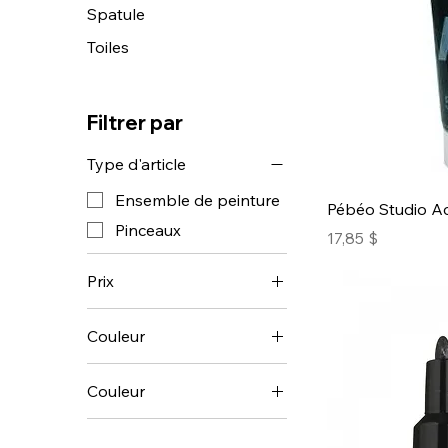
Spatule
Toiles
Filtrer par
Type d'article
Ensemble de peinture
Pébéo Studio Ac
Pinceaux
Prix
17,85 $
Prix
Couleur
5 $CA
80 $CA
Couleur
abricot