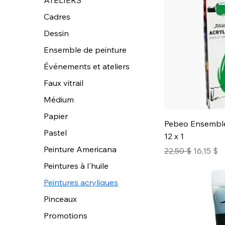
Cadres
Dessin
Ensemble de peinture
Événements et ateliers
Faux vitrail
Médium
Papier
Pebeo Ensemble 
Pastel
12 x 1
Peinture Americana
Prix original
Prix pro
22,50 $
16,15 $
Peintures à l'huile
Peintures acryliques
Pinceaux
Promotions