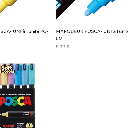
A- UNI à l'unité PC-
MARQUEUR POSCA- UNI à l'unit
5M
Prix
5,99 $