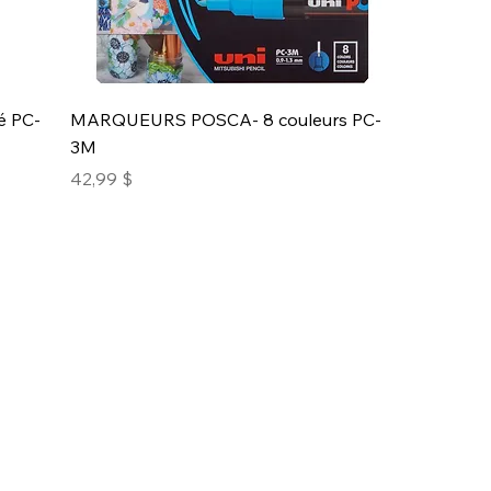
é PC-
MARQUEURS POSCA- 8 couleurs PC-
3M
Prix
42,99 $