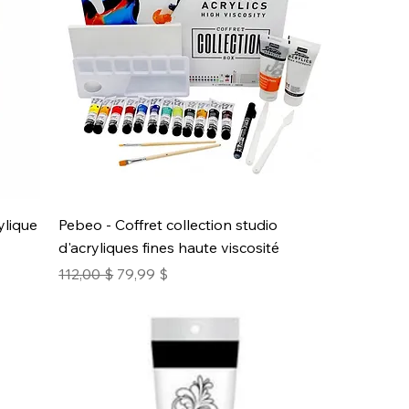
ylique
Pebeo - Coffret collection studio
d'acryliques fines haute viscosité
Prix original
Prix promotionnel
112,00 $
79,99 $