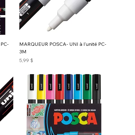
 PC-
MARQUEUR POSCA- UNI à l'unité PC-
3M
Prix
5,99 $