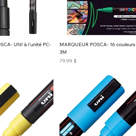
A- UNI à l'unité PC-
MARQUEUR POSCA- 16 couleurs
3M
Prix
79,99 $