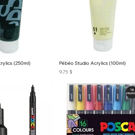
rylics (250ml)
Pébéo Studio Acrylics (100ml)
Prix
9,75 $