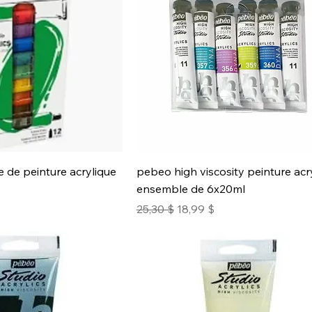
de peinture acrylique
pebeo high viscosity peinture acr
ensemble de 6x20ml
motionnel
Prix original
Prix promotionnel
25,30 $
18,99 $