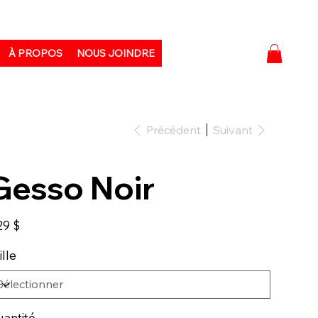
À PROPOS
NOUS JOINDRE
Précédent
Suivant
Gesso Noir
29 $
ille
antité