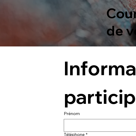
Cour
de v
Informat
particip
Prénom
Téléphone
*