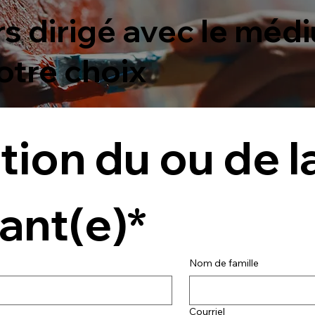
s dirigé avec le méd
otre choix
ion du ou de la
ant(e)*
Nom de famille
Courriel