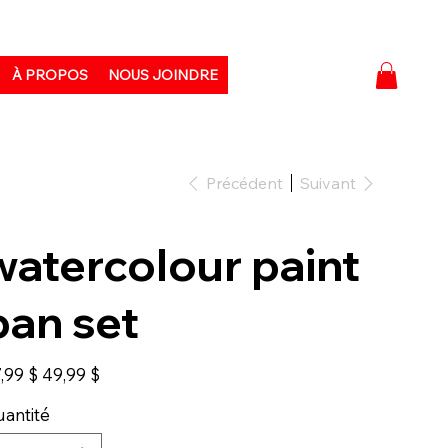
À PROPOS
NOUS JOINDRE
Précédent
Suivant
watercolour paint
pan set
Prix
,99 $
49,99 $
igine
promotionnel
antité