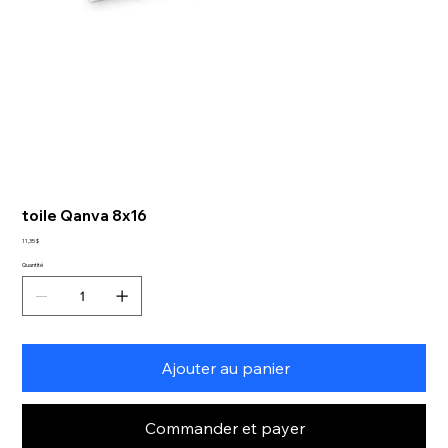
toile Qanva 8x16
Prix
11,35 $
Quantité
Ajouter au panier
Commander et payer