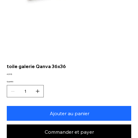
toile galerie Qanva 36x36
Prix
69,99 $
Quantité
Ajouter au panier
Commander et payer