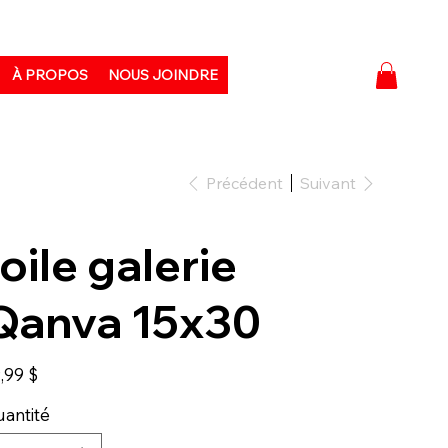
À PROPOS
NOUS JOINDRE
Précédent
Suivant
toile galerie
Qanva 15x30
,99 $
antité