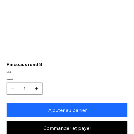
Pinceaux rond 8
Prix
5,30 $
Quantité
Ajouter au panier
Commander et payer