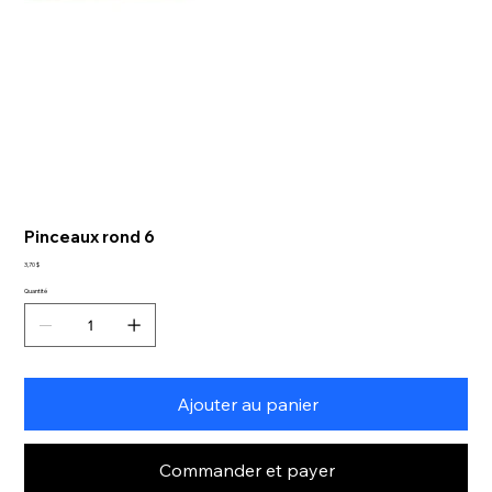
Pinceaux rond 6
Prix
3,70 $
Quantité
Ajouter au panier
Commander et payer