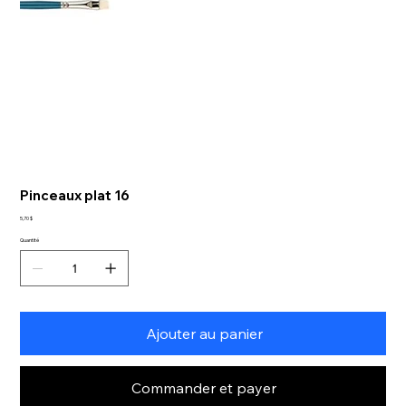
Pinceaux plat 16
Prix
5,70 $
Quantité
Ajouter au panier
Commander et payer