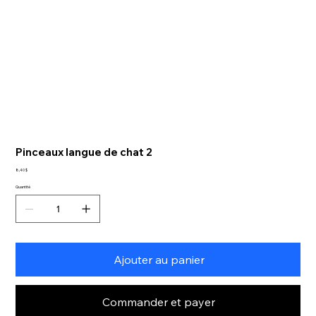
Pinceaux langue de chat 2
Prix
8,40 $
Quantité
Ajouter au panier
Commander et payer