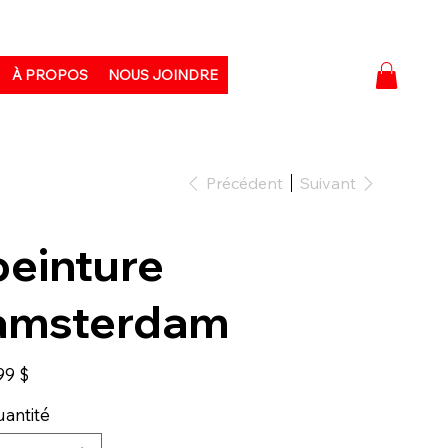
À PROPOS
NOUS JOINDRE
Précédent
Suivant
peinture
amsterdam
99 $
antité