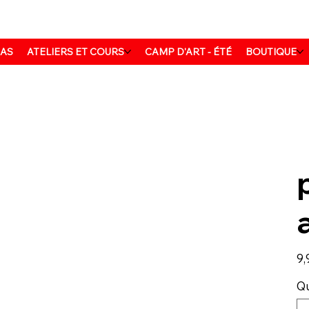
MAS
ATELIERS ET COURS
CAMP D'ART - ÉTÉ
BOUTIQUE
Prix
9,
Qu