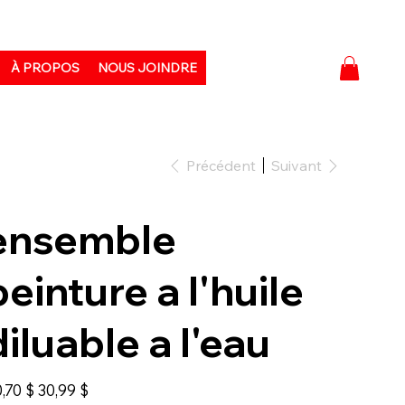
À PROPOS
NOUS JOINDRE
Précédent
Suivant
ensemble
peinture a l'huile
diluable a l'eau
Prix
,70 $
30,99 $
igine
promotionnel