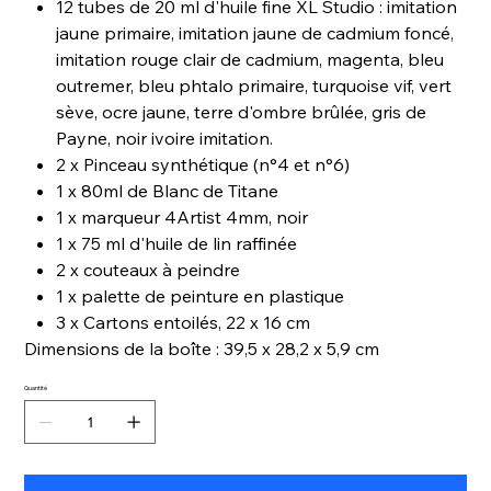
12 tubes de 20 ml d'huile fine XL Studio : imitation
jaune primaire, imitation jaune de cadmium foncé,
imitation rouge clair de cadmium, magenta, bleu
outremer, bleu phtalo primaire, turquoise vif, vert
sève, ocre jaune, terre d'ombre brûlée, gris de
Payne, noir ivoire imitation.
2 x Pinceau synthétique (n°4 et n°6)
1 x 80ml de Blanc de Titane
1 x marqueur 4Artist 4mm, noir
1 x 75 ml d'huile de lin raffinée
2 x couteaux à peindre
1 x palette de peinture en plastique
3 x Cartons entoilés, 22 x 16 cm
Dimensions de la boîte : 39,5 x 28,2 x 5,9 cm
Quantité