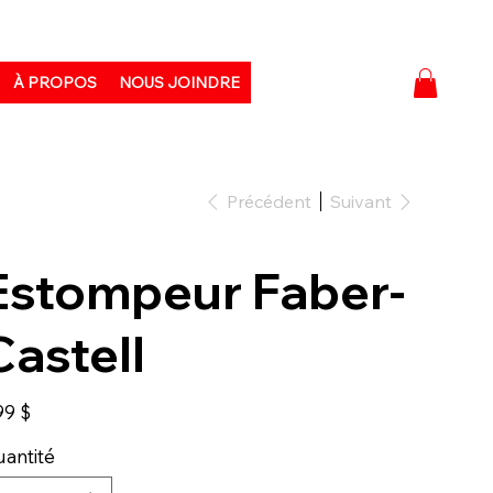
À PROPOS
NOUS JOINDRE
Précédent
Suivant
Estompeur Faber-
Castell
99 $
antité