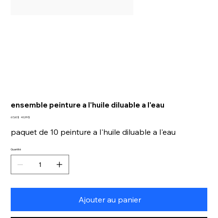
ensemble peinture a l'huile diluable a l'eau
Prix
Prix
67,60 $
40,99 $
d’origine
promotionnel
paquet de 10 peinture a l'huile diluable a l'eau
Quantité
Ajouter au panier