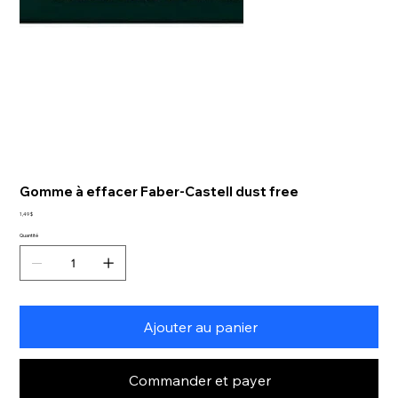
Gomme à effacer Faber-Castell dust free
Prix
1,49 $
Quantité
Ajouter au panier
Commander et payer